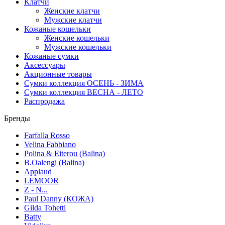
Клатчи
Женские клатчи
Мужские клатчи
Кожаные кошельки
Женские кошельки
Мужские кошельки
Кожаные сумки
Аксессуары
Акционные товары
Сумки коллекция ОСЕНЬ - ЗИМА
Сумки коллекция ВЕСНА - ЛЕТО
Распродажа
Бренды
Farfalla Rosso
Velina Fabbiano
Polina & Eiterou (Balina)
B.Oalengi (Balina)
Applaud
LEMOOR
Z - N...
Paul Danny (КОЖА)
Gilda Tohetti
Batty