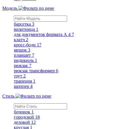
Модель
барсетка
3
визитница
1
для документов формата А 4
7
клатч
2
кросс-боди
17
мешок
3
планшет
7
ридикюль
1
рюкзак
7
рюкзак трансформер
6
тоут
2
трапеция
1
шоппер
4
Стиль
бочонок
1
городской
18
деловой
12
круглая
1