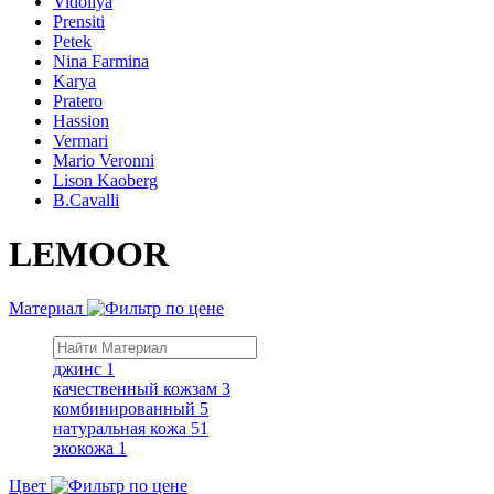
Vidoliya
Prensiti
Petek
Nina Farmina
Karya
Pratero
Hassion
Vermari
Mario Veronni
Lison Kaoberg
B.Cavalli
LEMOOR
Материал
джинс
1
качественный кожзам
3
комбинированный
5
натуральная кожа
51
экокожа
1
Цвет