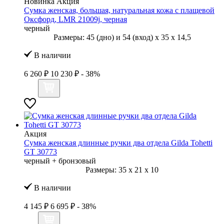
Новинка
Акция
Сумка женская, большая, натуральная кожа с плащевой
Оксфорд, LMR 21009j, черная
черный
Размеры:
45 (дно) и 54 (вход)
x
35
x
14,5
В наличии
6 260 ₽
10 230 ₽
- 38%
Акция
Сумка женская длинные ручки два отдела Gilda Tohetti
GT 30773
черный + бронзовый
Размеры:
35
x
21
x
10
В наличии
4 145 ₽
6 695 ₽
- 38%