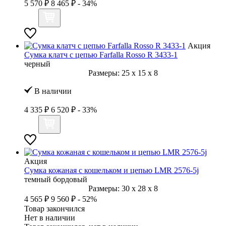
5 570 ₽
8 465 ₽
- 34%
Акция
Сумка клатч с цепью Farfalla Rosso R 3433-1
черный
Размеры:
25
x
15
x
8
В наличии
4 335 ₽
6 520 ₽
- 33%
Акция
Сумка кожаная с кошельком и цепью LMR 2576-5j
темный бордовый
Размеры:
30
x
28
x
8
4 565 ₽
9 560 ₽
- 52%
Товар закончился
Нет в наличии