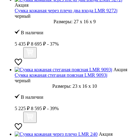
Акция
Сумка кожаная через плечо два входа LMR 9272j
черный
Размеры:
27
x
16
x
9
В наличии
5 435 ₽
8 695 ₽
- 37%
Акция
Сумка кожаная стеганая поясная LMR 9093j
черный
Размеры:
23
x
16
x
10
В наличии
5 225 ₽
8 595 ₽
- 39%
Акция