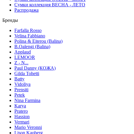
Сумки коллекция ВЕСНА - ЛЕТО
Распродажа
Бренды
Farfalla Rosso
Velina Fabbiano
Polina & Eiterou (Balina)
B.Oalengi (Balina)
Applaud
LEMOOR
Z - N...
Paul Danny (КОЖА)
Gilda Tohetti
Batty
Vidoliya
Prensiti
Petek
Nina Farmina
Karya
Pratero
Hassion
Vermari
Mario Veronni
Lison Kaoberg