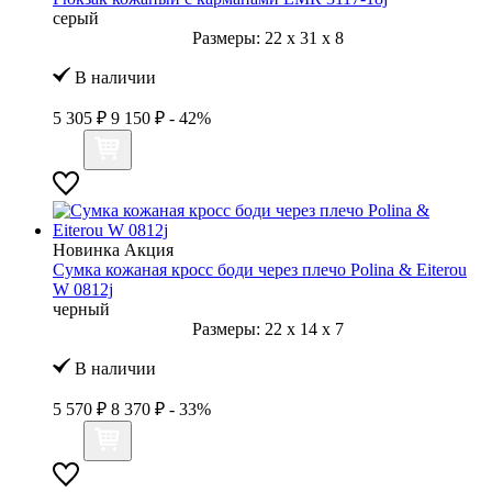
серый
Размеры:
22
x
31
x
8
В наличии
5 305 ₽
9 150 ₽
- 42%
Новинка
Акция
Сумка кожаная кросс боди через плечо Polina & Eiterou
W 0812j
черный
Размеры:
22
x
14
x
7
В наличии
5 570 ₽
8 370 ₽
- 33%