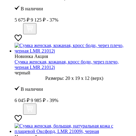
В наличии
5 675 ₽
9 125 ₽
- 37%
Новинка
Акция
Сумка женская, кожаная, кросс боди, через плечо,
черная LMR 21012j
черный
Размеры:
20
x
19
x
12 (верх)
В наличии
6 045 ₽
9 985 ₽
- 39%