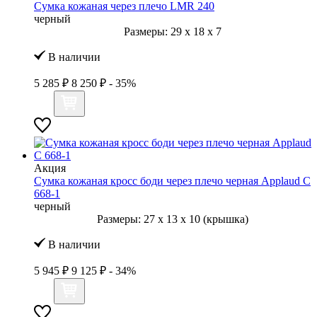
Сумка кожаная через плечо LMR 240
черный
Размеры:
29
x
18
x
7
В наличии
5 285 ₽
8 250 ₽
- 35%
Акция
Сумка кожаная кросс боди через плечо черная Applaud С
668-1
черный
Размеры:
27
x
13
x
10 (крышка)
В наличии
5 945 ₽
9 125 ₽
- 34%