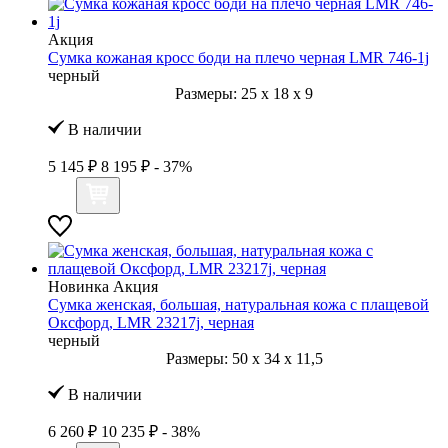
Акция
Сумка кожаная кросс боди на плечо черная LMR 746-1j
черный
Размеры:
25
x
18
x
9
В наличии
5 145 ₽
8 195 ₽
- 37%
Новинка
Акция
Сумка женская, большая, натуральная кожа с плащевой
Оксфорд, LMR 23217j, черная
черный
Размеры:
50
x
34
x
11,5
В наличии
6 260 ₽
10 235 ₽
- 38%