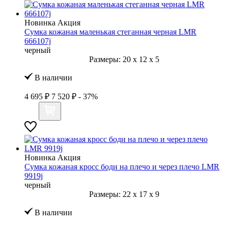
Новинка
Акция
Сумка кожаная маленькая стеганная черная LMR
666107j
черный
Размеры:
20
x
12
x
5
В наличии
4 695 ₽
7 520 ₽
- 37%
Новинка
Акция
Сумка кожаная кросс боди на плечо и через плечо LMR
9919j
черный
Размеры:
22
x
17
x
9
В наличии