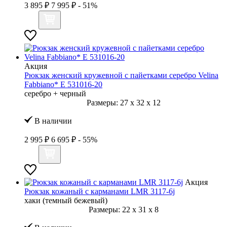
3 895 ₽
7 995 ₽
- 51%
Акция
Рюкзак женский кружевной с пайетками серебро Velina
Fabbiano* E 531016-20
серебро + черный
Размеры:
27
x
32
x
12
В наличии
2 995 ₽
6 695 ₽
- 55%
Акция
Рюкзак кожаный с карманами LMR 3117-6j
хаки (темный бежевый)
Размеры:
22
x
31
x
8