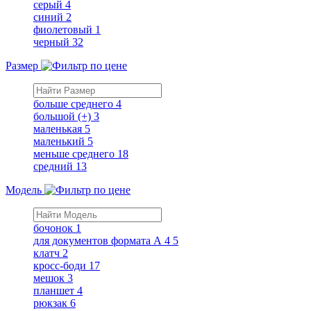
серый
4
синий
2
фиолетовый
1
черный
32
Размер
больше среднего
4
большой (+)
3
маленькая
5
маленький
5
меньше среднего
18
средний
13
Модель
бочонок
1
для документов формата А 4
5
клатч
2
кросс-боди
17
мешок
3
планшет
4
рюкзак
6