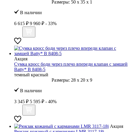
Размеры:
50
x
35
x
1
В наличии
6 615 ₽
9 960 ₽
- 33%
Акция
Сумка кросс боди через плечо впереди клапан с замшей
Batty* B 8408-5
темный красный
Размеры:
28
x
20
x
9
В наличии
3 345 ₽
5 595 ₽
- 40%
Акция
Рюкзак кожаный с карманами LMR 3117-18j