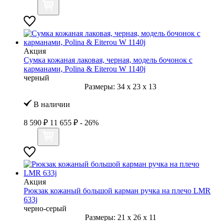
Акция
Сумка кожаная лаковая, черная, модель бочонок с
карманами, Polina & Eiterou W 1140j
черный
Размеры:
34
x
23
x
13
В наличии
8 590 ₽
11 655 ₽
- 26%
Акция
Рюкзак кожаный большой карман ручка на плечо LMR
633j
черно-серый
Размеры:
21
x
26
x
11