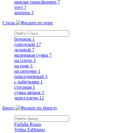
рюкзак трансформер
7
тоут
7
шоппер
3
Стиль
бочонок
1
городской
17
деловой
7
маленькая сумка
7
на плечо
3
на пояс
1
на цепочке
1
повседневный
3
с пайетками
1
стеганая
1
сумка мешок
1
через плечо
12
Бренд
Farfalla Rosso
Velina Fabbiano