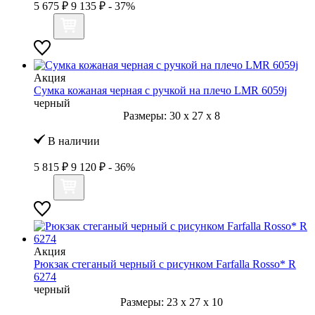
5 675 ₽
9 135 ₽
- 37%
Акция
Сумка кожаная черная с ручкой на плечо LMR 6059j
черный
Размеры:
30
x
27
x
8
В наличии
5 815 ₽
9 120 ₽
- 36%
Акция
Рюкзак стеганый черный с рисунком Farfalla Rosso* R
6274
черный
Размеры:
23
x
27
x
10