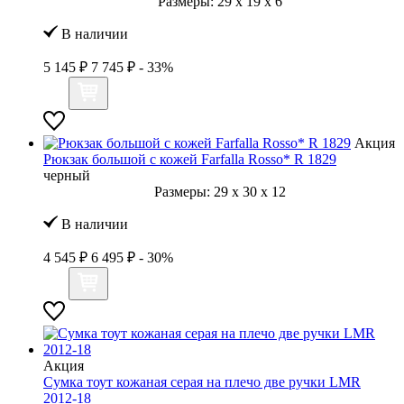
Размеры:
29
x
19
x
6
В наличии
5 145 ₽
7 745 ₽
- 33%
Акция
Рюкзак большой с кожей Farfalla Rosso* R 1829
черный
Размеры:
29
x
30
x
12
В наличии
4 545 ₽
6 495 ₽
- 30%
Акция
Сумка тоут кожаная серая на плечо две ручки LMR
2012-18