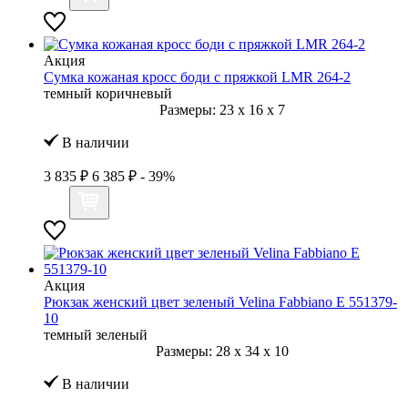
Акция
Сумка кожаная кросс боди с пряжкой LMR 264-2
темный коричневый
Размеры:
23
x
16
x
7
В наличии
3 835 ₽
6 385 ₽
- 39%
Акция
Рюкзак женский цвет зеленый Velina Fabbiano E 551379-
10
темный зеленый
Размеры:
28
x
34
x
10
В наличии