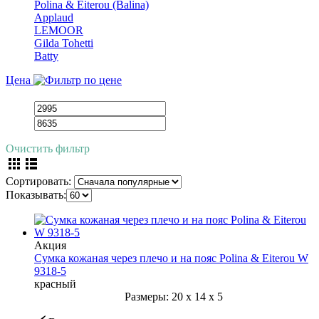
Polina & Eiterou (Balina)
Applaud
LEMOOR
Gilda Tohetti
Batty
Цена
Очистить фильтр
Сортировать:
Показывать:
Акция
Сумка кожаная через плечо и на пояс Polina & Eiterou W
9318-5
красный
Размеры:
20
x
14
x
5