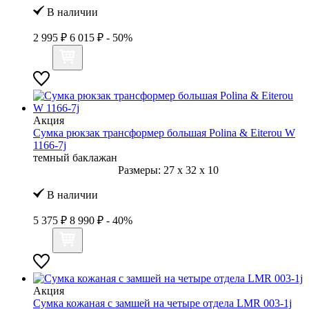
В наличии
2 995 ₽
6 015 ₽
- 50%
Акция
Сумка рюкзак трансформер большая Polina & Eiterou W
1166-7j
темный баклажан
Размеры:
27
x
32
x
10
В наличии
5 375 ₽
8 990 ₽
- 40%
Акция
Сумка кожаная с замшей на четыре отдела LMR 003-1j