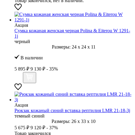
Товар закончился, нет в наличии.
Акция
Сумка кожаная женская черная Polina & Eiterou W 1291-
1j
черный
Размеры:
24
x
24
x
11
В наличии
5 895 ₽
9 130 ₽
- 35%
Акция
Рюкзак кожаный синий вставка рептилия LMR 21-18-3j
темный синий
Размеры:
26
x
33
x
10
5 675 ₽
9 120 ₽
- 37%
Товар закончился