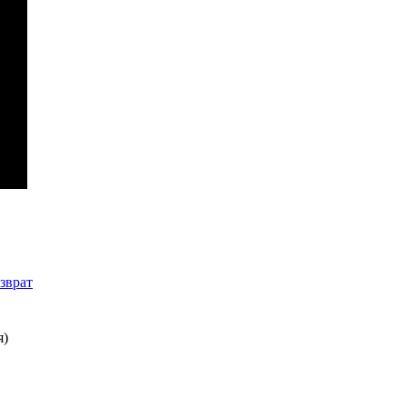
зврат
я)