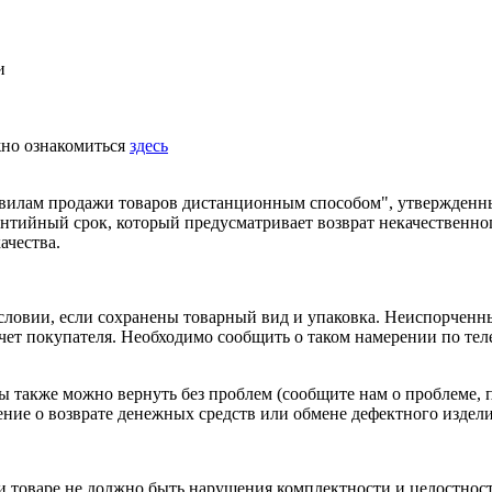
и
жно ознакомиться
здесь
равилам продажи товаров дистанционным способом", утвержденн
рантийный срок, который предусматривает возврат некачественно
ачества.
условии, если сохранены товарный вид и упаковка. Неиспорчен
 счет покупателя. Необходимо сообщить о таком намерении по те
 также можно вернуть без проблем (сообщите нам о проблеме, 
ение о возврате
денежных средств
или обмене дефектного изделия
 и товаре не должно быть нарушения комплектности и целостност