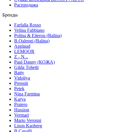
Распродажа
Бренды
Farfalla Rosso
Velina Fabbiano
Polina & Eiterou (Balina)
B.Oalengi (Balina)
Applaud
LEMOOR
Z - N...
Paul Danny (КОЖА)
Gilda Tohetti
Batty
Vidoliya
Prensiti
Petek
Nina Farmina
Karya
Pratero
Hassion
Vermari
Mario Veronni
Lison Kaoberg
B.Cavalli